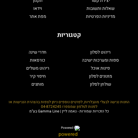
יצירת קשר
תקנון
שאלות ותשובות
וידאו
מדיניות הפרטיות
מפת אתר
קטגוריות
ריהוט לסלון
חדרי שינה
ספות ומערכות ישיבה
כורסאות
פינות אוכל
ריהוט משלים
מזנונים לסלון
חיפוי קיר
שולחן לסלון
מותגים
החנות נגישה לבעלי מוגבלויות, לפרטים נוספים ניתן לצפות בהצהרת הנגישות או
לפנות לטלפון שמספרו
04-8724245
כל הזכויות שמורות - גאמה ליין | Gamma Line בע”מ
Powered By