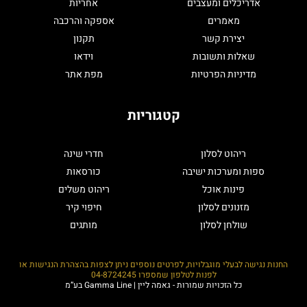
אדריכלים ומעצבים
אחריות
מאמרים
אספקה והרכבה
יצירת קשר
תקנון
שאלות ותשובות
וידאו
מדיניות הפרטיות
מפת אתר
קטגוריות
ריהוט לסלון
חדרי שינה
ספות ומערכות ישיבה
כורסאות
פינות אוכל
ריהוט משלים
מזנונים לסלון
חיפוי קיר
שולחן לסלון
מותגים
החנות נגישה לבעלי מוגבלויות, לפרטים נוספים ניתן לצפות בהצהרת הנגישות או
לפנות לטלפון שמספרו
04-8724245
כל הזכויות שמורות - גאמה ליין | Gamma Line בע”מ