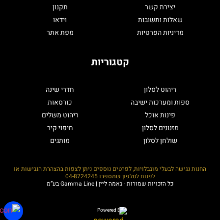
יצירת קשר
תקנון
שאלות ותשובות
וידאו
מדיניות הפרטיות
מפת אתר
קטגוריות
ריהוט לסלון
חדרי שינה
ספות ומערכות ישיבה
כורסאות
פינות אוכל
ריהוט משלים
מזנונים לסלון
חיפוי קיר
שולחן לסלון
מותגים
החנות נגישה לבעלי מוגבלויות, לפרטים נוספים ניתן לצפות בהצהרת הנגישות או
לפנות לטלפון שמספרו
04-8724245
כל הזכויות שמורות - גאמה ליין | Gamma Line בע”מ
Powered By