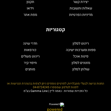
יצירת קשר
תקנון
שאלות ותשובות
וידאו
מדיניות הפרטיות
מפת אתר
קטגוריות
ריהוט לסלון
חדרי שינה
ספות ומערכות ישיבה
כורסאות
פינות אוכל
ריהוט משלים
מזנונים לסלון
חיפוי קיר
שולחן לסלון
מותגים
החנות נגישה לבעלי מוגבלויות, לפרטים נוספים ניתן לצפות בהצהרת הנגישות או
לפנות לטלפון שמספרו
04-8724245
כל הזכויות שמורות - גאמה ליין | Gamma Line בע”מ
Powered By