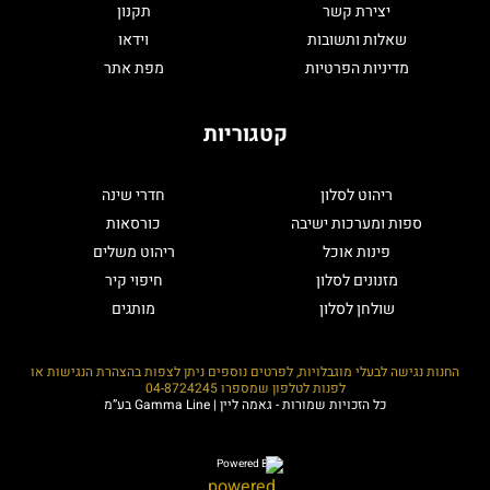
יצירת קשר
תקנון
שאלות ותשובות
וידאו
מדיניות הפרטיות
מפת אתר
קטגוריות
ריהוט לסלון
חדרי שינה
ספות ומערכות ישיבה
כורסאות
פינות אוכל
ריהוט משלים
מזנונים לסלון
חיפוי קיר
שולחן לסלון
מותגים
החנות נגישה לבעלי מוגבלויות, לפרטים נוספים ניתן לצפות בהצהרת הנגישות או
לפנות לטלפון שמספרו
04-8724245
כל הזכויות שמורות - גאמה ליין | Gamma Line בע”מ
Powered By